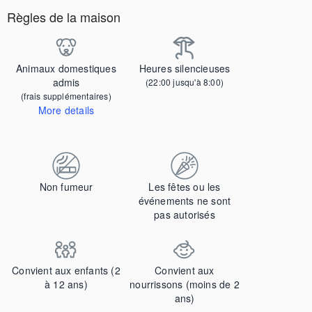
Règles de la maison
Animaux domestiques
Heures silencieuses
admis
(22:00 jusqu'à 8:00)
(frais supplémentaires)
More details
Contactez-nous pour nous faire savoir que vous apportez votre animal de compagnie et pour obtenir des détails sur les frais supplémentaires.
Non fumeur
Les fêtes ou les
événements ne sont
pas autorisés
Convient aux enfants (2
Convient aux
à 12 ans)
nourrissons (moins de 2
ans)