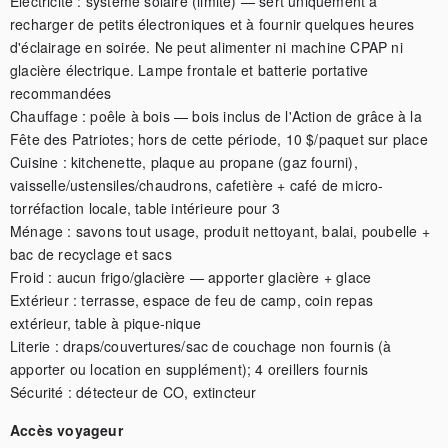
Électricité : système solaire (limité) — sert uniquement à 
recharger de petits électroniques et à fournir quelques heures 
d'éclairage en soirée. Ne peut alimenter ni machine CPAP ni 
glacière électrique. Lampe frontale et batterie portative 
recommandées

Chauffage : poêle à bois — bois inclus de l'Action de grâce à la 
Fête des Patriotes; hors de cette période, 10 $/paquet sur place

Cuisine : kitchenette, plaque au propane (gaz fourni), 
vaisselle/ustensiles/chaudrons, cafetière + café de micro-
torréfaction locale, table intérieure pour 3

Ménage : savons tout usage, produit nettoyant, balai, poubelle + 
bac de recyclage et sacs

Froid : aucun frigo/glacière — apporter glacière + glace

Extérieur : terrasse, espace de feu de camp, coin repas 
extérieur, table à pique-nique

Literie : draps/couvertures/sac de couchage non fournis (à 
apporter ou location en supplément); 4 oreillers fournis

Sécurité : détecteur de CO, extincteur
Accès voyageur