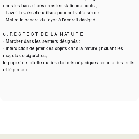
dans les bacs situés dans les stationnements ;

· Laver la vaisselle utilisée pendant votre séjour;

· Mettre la cendre du foyer à l’endroit désigné.

6 . R E S P E C T  D E  L A  N AT U R E

· Marcher dans les sentiers désignés ;

· Interdiction de jeter des objets dans la nature (incluant les 
mégots de cigarettes,

le papier de toilette ou des déchets organiques comme des fruits 