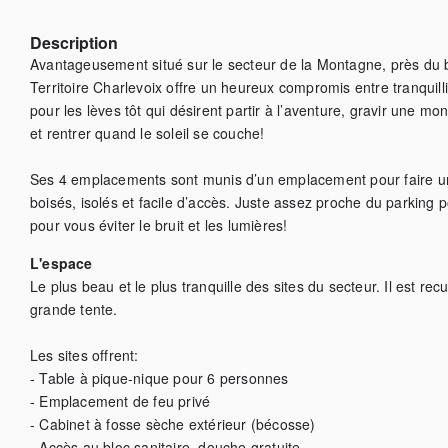
Description
Avantageusement situé sur le secteur de la Montagne, près du b
Territoire Charlevoix offre un heureux compromis entre tranquilli
pour les lèves tôt qui désirent partir à l’aventure, gravir une mo
et rentrer quand le soleil se couche!

Ses 4 emplacements sont munis d’un emplacement pour faire un feu
boisés, isolés et facile d’accès. Juste assez proche du parking po
pour vous éviter le bruit et les lumières!
L'espace
Le plus beau et le plus tranquille des sites du secteur. Il est recul
grande tente.

Les sites offrent: 

- Table à pique-nique pour 6 personnes

- Emplacement de feu privé

- Cabinet à fosse sèche extérieur (bécosse)

- Accès au bloc sanitaire, douche gratuite
