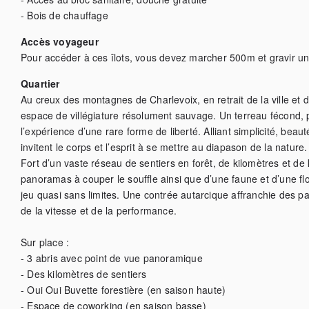
- Bois de chauffage
Accès voyageur
Pour accéder à ces îlots, vous devez marcher 500m et gravir u
Quartier
Au creux des montagnes de Charlevoix, en retrait de la ville et de
espace de villégiature résolument sauvage. Un terreau fécond, pr
l’expérience d’une rare forme de liberté. Alliant simplicité, beau
invitent le corps et l’esprit à se mettre au diapason de la nature.

Fort d’un vaste réseau de sentiers en forêt, de kilomètres et de k
panoramas à couper le souffle ainsi que d’une faune et d’une flor
jeu quasi sans limites. Une contrée autarcique affranchie des par
de la vitesse et de la performance. 

Sur place :

- 3 abris avec point de vue panoramique

- Des kilomètres de sentiers

- Oui Oui Buvette forestière (en saison haute)

- Espace de coworking (en saison basse)
